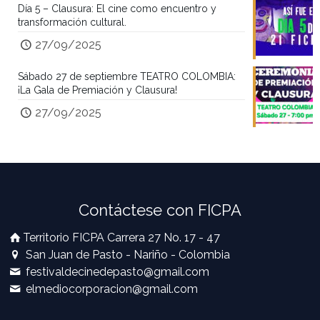
Día 5 – Clausura: El cine como encuentro y
transformación cultural.
27/09/2025
Sábado 27 de septiembre TEATRO COLOMBIA:
¡La Gala de Premiación y Clausura!
27/09/2025
Contáctese con FICPA
Territorio FICPA Carrera 27 No. 17 - 47
San Juan de Pasto - Nariño - Colombia
festivaldecinedepasto@gmail.com
elmediocorporacion@gmail.com