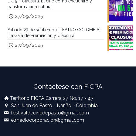
Día 5 – Clausura: El cine como encuentro y
transformación cultural.
27/09/2025
Sábado 27 de septiembre TEATRO COLOMBIA:
¡La Gala de Premiación y Clausura!
27/09/2025
Contáctese con FICPA
Territorio FICPA Carrera 27 No. 17 - 47
San Juan de Pasto - Nariño - Colombia
festivaldecinedepasto@gmail.com
elmediocorporacion@gmail.com