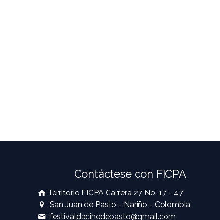
Contáctese con FICPA
Territorio FICPA Carrera 27 No. 17 - 47
San Juan de Pasto - Nariño - Colombia
festivaldecinedepasto@gmail.com