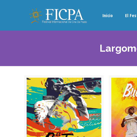
Inicio
El Fes
Largome