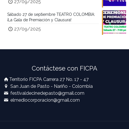
27/09/2025
Sábado 27 de septiembre TEATRO COLOMBIA:
¡La Gala de Premiación y Clausura!
27/09/2025
Contáctese con FICPA
Territorio FICPA Carrera 27 No. 17 - 47
San Juan de Pasto - Nariño - Colombia
festivaldecinedepasto@gmail.com
elmediocorporacion@gmail.com