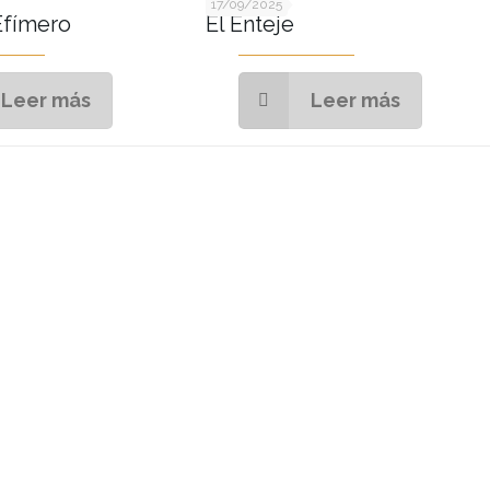
17/09/2025
Efímero
El Enteje
Leer más
Leer más